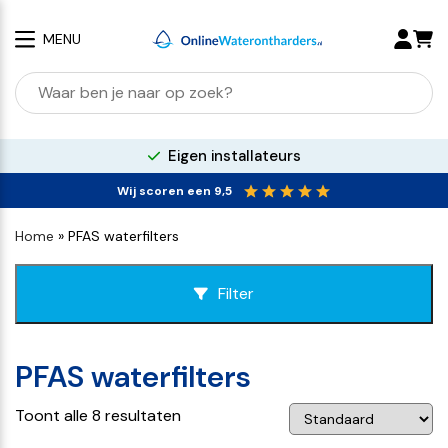
MENU
Zoeken
naar:
100% kalkvrij water
Wij scoren een 9,5
Home
»
PFAS waterfilters
Filter
PFAS waterfilters
Toont alle 8 resultaten