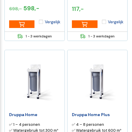
Oorspronkelijke
Huidige
598,-
117,-
698,-
prijs
prijs
Vergelijk
Vergelijk
was:
is:
€698,-.
€598,-.
1 - 3 werkdagen
1 - 3 werkdagen
Druppa Home
Druppa Home Plus
✅ 1 – 4 personen
✅ 4 – 8 personen
✅ Watergebruik tot 300 m³
✅ Watergebruik tot 600 m³