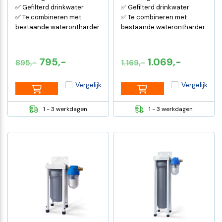
✅ Gefilterd drinkwater
✅ Gefilterd drinkwater
✅ Te combineren met
✅ Te combineren met
bestaande waterontharder
bestaande waterontharder
Oorspronkelijke
Huidige
Oorspronkelijke
Huidige
795,-
1.069,-
895,-
1.169,-
prijs
prijs
prijs
prijs
Vergelijk
Vergelijk
was:
is:
was:
is:
€895,-.
€795,-.
€1.169,-.
€1.069,-
1 - 3 werkdagen
1 - 3 werkdagen