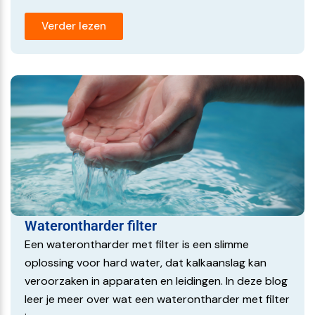
patroon doorzichtig.
Verder lezen
De Druppa Family gebruikt geen elektriciteit, spoelwater
of zout, waardoor het een duurzame oplossing tegen
kalkaanslag is.
Hoe installeer ik de Druppa?
Druppa Family is een doorstroom apparaat en heeft
geen elektriciteit of afvoer nodig. Er worden twee
waterslangen en aansluitkoppelingen meegeleverd. Deze
passen op een waterleidingaansluiting van ¾ inch.
Koppelingen voor op de waterleiding zijn niet
Waterontharder filter
meegeleverd. Een beetje handige doe-het-zelver kan dit
Een waterontharder met filter is een slimme
zonder probleem zelf installeren. Ben je minder handig?
oplossing voor hard water, dat kalkaanslag kan
Kies dan voor installatie door een gekwalificeerde
veroorzaken in apparaten en leidingen. In deze blog
Druppa monteur van onlinewaterontharders.
leer je meer over wat een waterontharder met filter
Welk onderhoud is nodig?