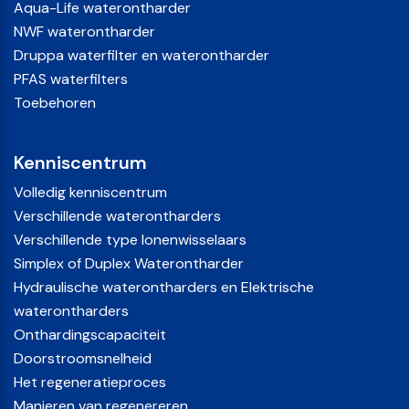
Aqua-Life waterontharder
met twee personen voor ongeveer twaalf maanden. Het
NWF waterontharder
mineraalpatroon moet vervangen worden als deze op is.
Druppa waterfilter en waterontharder
Voordelen Waterontharder Filtersysteem
PFAS waterfilters
Toebehoren
Filtert zware metalen (zoals lood)
Filtert chemicaliën (zoals PFAS)
Kenniscentrum
Filtert medicijnresten
Filtert smaak- en geurstoffen uit het water (zoals
Volledig kenniscentrum
chloor)
Verschillende waterontharders
Stopt hardnekkige kalkaanslag
Verschillende type Ionenwisselaars
Verbetert de smaak van uw drinkwater
Simplex of Duplex Waterontharder
Filtert het hele huis
Hydraulische waterontharders en Elektrische
Geen zout, spoelwater of stroom nodig
waterontharders
Eenvoudige plaatsing, geen stopcontact, geen
Onthardingscapaciteit
afvoer
Doorstroomsnelheid
Waterontharder zonder zout en stroom
Het regeneratieproces
Manieren van regenereren