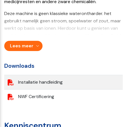
medicijnresten en andere zware chemicaliën.
Deze machine is geen klassieke waterontharder. het
gebruikt namelijk geen stroom, spoelwater of zout, maar
werkt op basis van ionen. Hierdoor kunt u genieten van
zacht water, wat voldoet aan de wettelijke resthardheid,
waarin alle “goede” mineralen behouden blijven.
Lees meer
Druppa Family: Twee Krachtige Filters voor
Schoon Water
Downloads
De Druppa Family bestaat uit twee filters:
Installatie handleiding
Druppa Waterfilter
: Dit filter is gemaakt van geperste
kokosnootschalen met een speciale coating. Het filter
NWF Certificering
verwijdert ongewenste stoffen zoals medicijnresten,
PFAS, gifstoffen, en smaak- en geurstoffen uit het water.
De behuizing is van zilverkleurig kunststof, wat
bacteriegroei in stilstaand water voorkomt en zo zorgt
Kenniscentrum