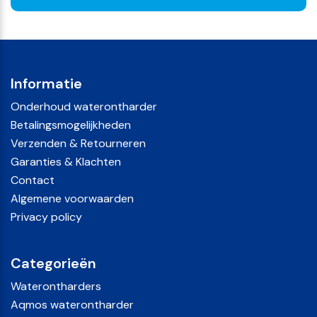
Informatie
Onderhoud waterontharder
Betalingsmogelijkheden
Verzenden & Retourneren
Garanties & Klachten
Contact
Algemene voorwaarden
Privacy policy
Categorieën
Druppa Family Antikalksysteem
Waterontharders
Het Druppa Family antikalksysteem heeft een levensduur
Aqmos waterontharder
van ongeveer 100 m³. Dat is goed voor een huishouden