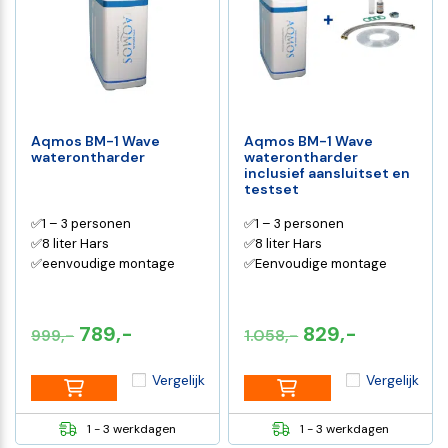
Aqmos BM-1 Wave
Aqmos BM-1 Wave
waterontharder
waterontharder
inclusief aansluitset en
testset
✅1 – 3 personen
✅1 – 3 personen
✅8 liter Hars
✅8 liter Hars
✅eenvoudige montage
✅Eenvoudige montage
Oorspronkelijke
Huidige
Oorspronkelijk
Huidige
789,-
829,-
999,-
1.058,-
prijs
prijs
prijs
prijs
Vergelijk
Vergelijk
was:
is:
was:
is:
€999,-.
€789,-.
€1.058,-.
€829,-.
1 - 3 werkdagen
1 - 3 werkdagen