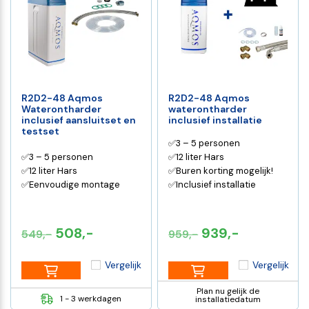
R2D2-48 Aqmos
R2D2-48 Aqmos
Waterontharder
waterontharder
inclusief aansluitset en
inclusief installatie
testset
✅3 – 5 personen
✅3 – 5 personen
✅12 liter Hars
✅12 liter Hars
✅Buren korting mogelijk!
✅Eenvoudige montage
✅Inclusief installatie
Oorspronkelijke
Huidige
Oorspronkelijke
Huidige
508,-
939,-
549,-
959,-
prijs
prijs
prijs
prijs
Vergelijk
Vergelijk
was:
is:
was:
is:
€549,-.
€508,-.
€959,-.
€939,-.
Plan nu gelijk de
1 - 3 werkdagen
installatiedatum