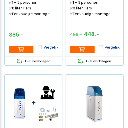
✅1 – 3 personen
✅1 – 3 personen
✅8 liter Hars
✅8 liter Hars
✅Eenvoudige montage
✅Eenvoudige montage
Oorspronkelijke
Huidige
448,-
385,-
499,-
prijs
prijs
Vergelijk
Vergelijk
was:
is:
€499,-.
€448,-.
1 - 3 werkdagen
1 - 3 werkdagen