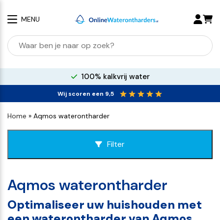
MENU
Zoeken
naar:
100% kalkvrij water
Wij scoren een 9,5
Home
»
Aqmos waterontharder
Filter
Aqmos waterontharder
Optimaliseer uw huishouden met
een waterontharder van Aqmos