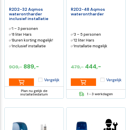
R2D2-32 Aqmos
R2D2-48 Aqmos
waterontharder
waterontharder
inclusief installatie
✅1 – 3 personen
✅8 liter Hars
✅3 – 5 personen
✅Buren korting mogelijk!
✅12 liter Hars
✅Inclusief installatie
✅Installatie mogelijk
Oorspronkelijke
Huidige
Oorspronkelijke
Huidige
889,-
444,-
909,-
479,-
prijs
prijs
prijs
prijs
Vergelijk
Vergelijk
was:
is:
was:
is:
€909,-.
€889,-.
€479,-.
€444,-.
Plan nu gelijk de
1 - 3 werkdagen
installatiedatum