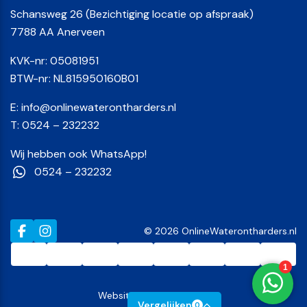
Schansweg 26 (Bezichtiging locatie op afspraak)
7788 AA Anerveen
KVK-nr: 05081951
BTW-nr: NL815950160B01
E:
info@onlinewaterontharders.nl
T:
0524 – 232232
Wij hebben ook WhatsApp!
0524 – 232232
© 2026 OnlineWaterontharders.nl
Website door
Insomedia
Vergelijken
0