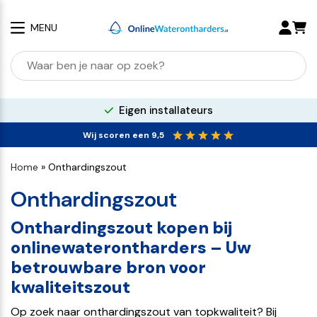
MENU
Zoeken
naar:
100% kalkvrij water
Wij scoren een 9,5
Home
»
Onthardingszout
Onthardingszout
Onthardingszout kopen bij
onlinewaterontharders – Uw
betrouwbare bron voor
kwaliteitszout
Op zoek naar onthardingszout van topkwaliteit? Bij