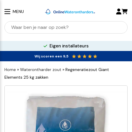
MENU
100% kalkvrij water
Wij scoren een 9,5
Home
»
Waterontharder zout
»
Regeneratiezout Giant
Elements 25 kg zakken