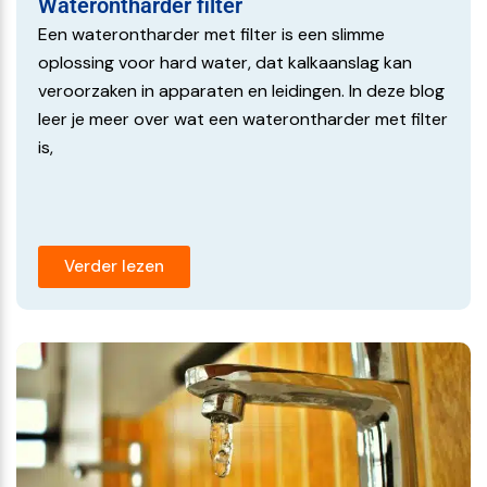
Waterontharder filter
ionenwisselaars
Een waterontharder met filter is een slimme
Afmeting: doorsnede 25 mm / hoogte 16 mm
oplossing voor hard water, dat kalkaanslag kan
veroorzaken in apparaten en leidingen. In deze blog
Bekijk HIER ons uitgebreide assortiment
leer je meer over wat een waterontharder met filter
onthardingszout
.
is,
Verder lezen