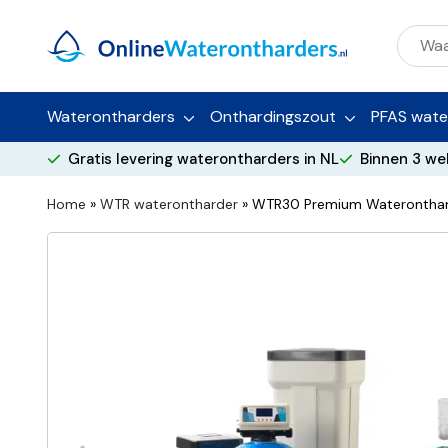
Waterontharders
Onthardingszout
PFAS water
Gratis levering waterontharders in NL
Binnen 3 we
Home
»
WTR waterontharder
»
WTR30 Premium Waterontharde