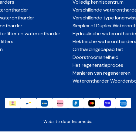
arders
Volledig kenniscentrum
erontharder
Verschillende wateronthard
waterontharder
Verschillende type Ionenwis
ontharder
Simplex of Duplex Wateront
erfilter en waterontharder
Hydraulische waterontharde
ilters
Elektrische waterontharder
n
Onthardingscapaciteit
Doorstroomsnelheid
Het regeneratieproces
Manieren van regenereren
Waterontharder Woordenb
Website door
Insomedia