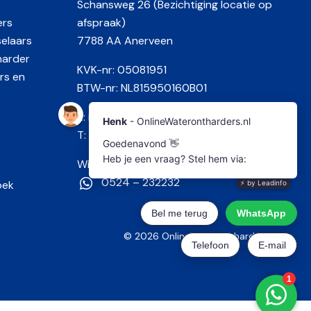
Schansweg 26 (Bezichtiging locatie op
ers
afspraak)
selaars
7788 AA Anerveen
harder
KVK-nr: 05081951
rs en
BTW-nr: NL815950160B01
s
E:
info@onlinewaterontharders.nl
T:
0524 – 232232
Wij hebben ook WhatsApp!
0524 – 232232
oek
© 2026 OnlineWaterontharders.nl