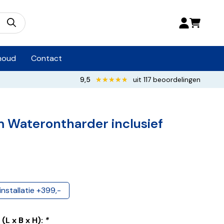
houd
Contact
9,5
★★★★★
★★★★★
uit 117 beoordelingen
Waterontharder inclusief
installatie +399,-
(L x B x H):
*