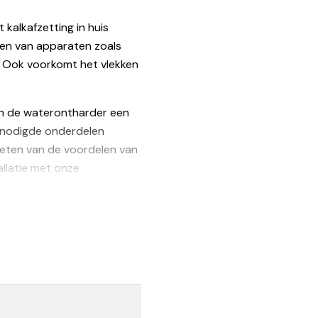
kalkafzetting in huis
len van apparaten zoals
s. Ook voorkomt het vlekken
 (34 x 34 x 81 cm): 65
van de waterontharder een
 benodigde onderdelen
4 x 81cm
ieten van de voordelen van
llatie met onze
cm
chanische onderdelen, mits
sluitset:
ontract aanwezig
hijven
rs