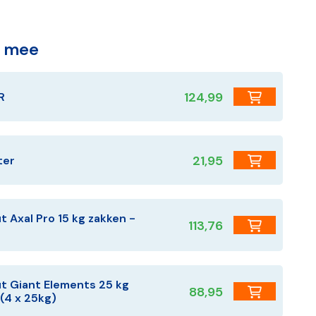
g mee
124,99
R
21,95
ter
 Axal Pro 15 kg zakken -
113,76
)
t Giant Elements 25 kg
88,95
(4 x 25kg)