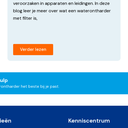
veroorzaken in apparaten en leidingen. In deze
blog leer je meer over wat een waterontharder
met filter is,
rdelen
Verder lezen
 de groei van bacteriën in
szout voor een
ulp
ntharder het beste bij je past.
ieën
Kenniscentrum