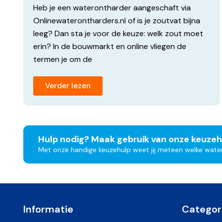
Volledige automatische werking
Heb je een waterontharder aangeschaft via
Naar eigen wens te programmeren
Onlinewaterontharders.nl of is je zoutvat bijna
Harscilinder voorzien van 30 liter hars
leeg? Dan sta je voor de keuze: welk zout moet
Hard water beschikbaar tijdens regeneratie
erin? In de bouwmarkt en online vliegen de
Eenvoudige bediening
termen je om de
10 jaar fabrieksgarantie op de mechanische onde
Optionele voordelen WTR30
Verder lezen
Chlorinator -Desinfectie
module, deze voorkomt
de harscilinder
Ontdek Ons Breed Assortiment Ontharding
Hulp nodig? Maak gebruik van onze keuzeh
Langdurige Waterkwaliteit
Met onze handige keuzehulp weet jij meteen welke watero
Bekijk HIER ons assortiment onthardingszout.
Informatie
Categor