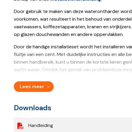
Volumegestuurd
Ja
Door gebruik te maken van deze waterontharder wordt 
Uitgesteld volumegestuurd
Ja
voorkomen, wat resulteert in het behoud van onderde
vaatwassers, koffiezetapparaten, kranen en strijkijzer
Aansluitmaat
3/4''
op glazen douchewanden en andere oppervlakken.
Groot zoutvat
Inhoud zoutreservoir
Door de handige installatieset wordt het installeren 
kilogram
fluitje van een cent. Met duidelijke instructies en alle
Afmeting zoutreservoir
Groot: 34 x 3
binnen handbereik, kunt u binnen de kortste keren gen
zacht water. Ontdek het gemak van probleemloze insta
Inbouwmaat incl. stuurklep
27 x 38 x 118 
installatiekit voor waterontharders.
10 jaar op me
Fabrieksgarantie
Lees meer
Inhoud WTR30 waterontharder inclusief aan
onderhoudsc
WTR30 Premium Waterontharder
Stuurklep voorzien van
Keramische sc
Downloads
Aansluitset bestaande uit:
Type Hars
Standaard Ha
Flexibele 2x flexibele aansluitslang 3/4″
Pakkingen voor aansluitslang
Handleiding
Slangklem