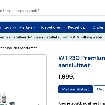
filters
Merken
Toebehoren
Keuzehulp
Onder
ken geïnstalleerd
Eigen installateurs
100% kalkvrij water
r inclusief aansluitset
WTR30 Premium 
aansluitset
1.699,-
Met aansluitset
Met 
Kies je zoutbak afmeting 