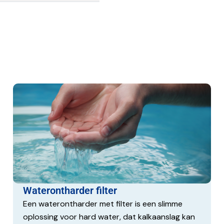
elling:
lang 3/4″ naar waterleiding
ijven en kunststoffen
n ceramische schijven
dat de stuurklep langer
erder aan vervanging /
Waterontharder filter
Een waterontharder met filter is een slimme
oplossing voor hard water, dat kalkaanslag kan