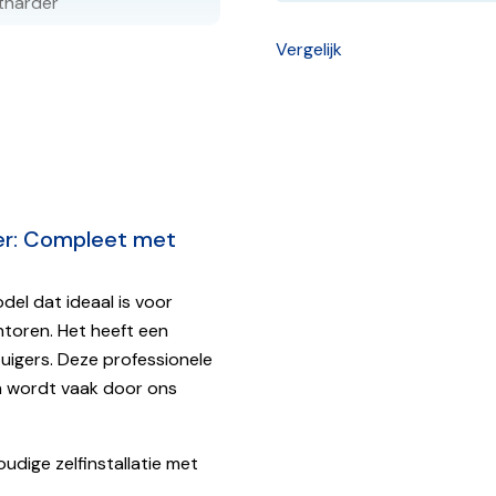
tharder
Vergelijk
r: Compleet met
r)
el dat ideaal is voor
ntoren. Het heeft een
zuigers. Deze professionele
r uur / 25 liter per minuut
en wordt vaak door ons
dige zelfinstallatie met