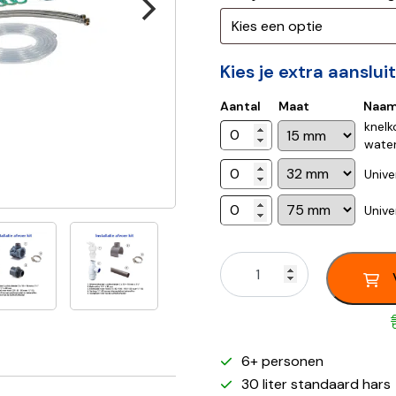
Kies je extra aanslu
Aantal
Maat
Naa
knelk
water
Unive
Unive
6+ personen
30 liter standaard hars