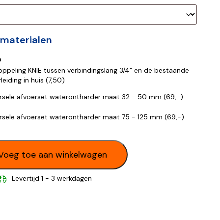
itmaterialen
m
oppeling KNIE tussen verbindingslang 3/4" en de bestaande
leiding in huis (
7,50
)
rsele afvoerset waterontharder maat 32 - 50 mm (
69,-
)
rsele afvoerset waterontharder maat 75 - 125 mm (
69,-
)
Voeg toe aan winkelwagen
Levertijd 1 - 3 werkdagen