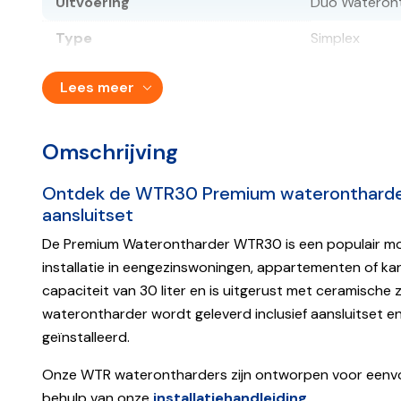
Uitvoering
Duo Wateron
Type
Simplex
Werking
Elektrisch
Lees meer
Resthardheid water instelbaar
Ja
Waterverbruik tijdens
Omschrijving
150 liter
regeneratie
Ontdek de WTR30 Premium waterontharde
Water beschikbaar tijdens
Ja (hard wate
aansluitset
regeneratie
Onthardingscapaciteit tot
De Premium Waterontharder WTR30 is een populair mod
8.400 liter
regeneratie
installatie in eengezinswoningen, appartementen of ka
Onthardingscapaciteit per uur /
capaciteit van 30 liter en is uitgerust met ceramische 
1.500 liter pe
per minuut
waterontharder wordt geleverd inclusief aansluitset 
geïnstalleerd.
Zoutverbruik per regeneratie
3.65 kilogram
Onze WTR waterontharders zijn ontworpen voor eenvou
Tijdgestuurd
Ja
behulp van onze
installatiehandleiding
.