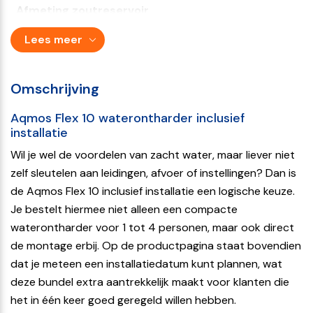
Afmeting zoutreservoir
23,5 x 23,5 x 48,5 cm
Lees meer
Gewicht
21,3 kg
Omschrijving
Klasse
Aqmos Flex 10 waterontharder inclusief
installatie
Premium
Wil je wel de voordelen van zacht water, maar liever niet
Lekkagedetectie
zelf sleutelen aan leidingen, afvoer of instellingen? Dan is
Nee
de Aqmos Flex 10 inclusief installatie een logische keuze.
Je bestelt hiermee niet alleen een compacte
Zoutalarm
waterontharder voor 1 tot 4 personen, maar ook direct
Nee
de montage erbij. Op de productpagina staat bovendien
Vakantiemodus
dat je meteen een installatiedatum kunt plannen, wat
deze bundel extra aantrekkelijk maakt voor klanten die
Nee
het in één keer goed geregeld willen hebben.
Bypass