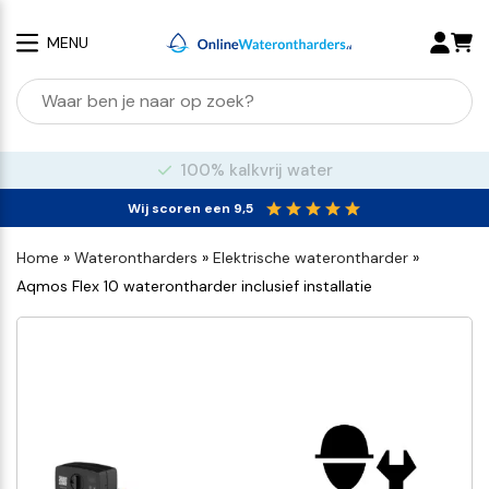
MENU
100% kalkvrij water
Wij scoren een 9,5
Home
»
Waterontharders
»
Elektrische waterontharder
»
Aqmos Flex 10 waterontharder inclusief installatie