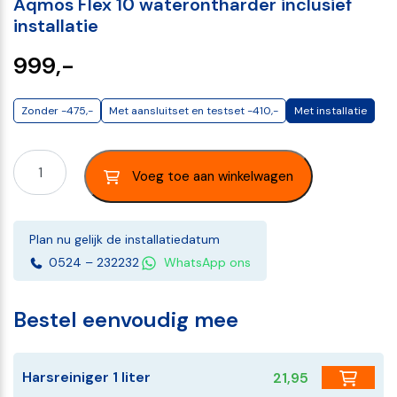
Aqmos Flex 10 waterontharder inclusief
installatie
999,-
Zonder -475,-
Met aansluitset en testset -410,-
Met installatie
Voeg toe aan winkelwagen
Plan nu gelijk de installatiedatum
0524 – 232232
WhatsApp ons
Bestel eenvoudig mee
Harsreiniger 1 liter
21,95