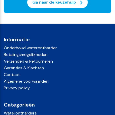
Ga naar de keuzehulp
daarom logische aanvullingen getoond, zoals
harsreiniger
, een bypass en
regeneratiezout
. Dat sluit
goed aan bij normaal gebruik van een zoutgestuurde
waterontharder: zout op tijd bijvullen en het systeem
netjes onderhouden.
Informatie
Onderhoud waterontharder
Betalingsmogelijkheden
Verzenden & Retourneren
Garanties & Klachten
Contact
Algemene voorwaarden
Privacy policy
Categorieën
Waterontharders