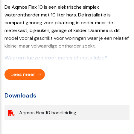
De Aqmos Flex 10 is een elektrische simplex
Nee
waterontharder met 10 liter hars. De installatie is
Uitvoering
compact genoeg voor plaatsing in onder meer de
meterkast, bijkeuken, garage of kelder. Daarmee is dit
Duo Waterontharder
model vooral geschikt voor woningen waar je een relatief
Type
kleine, maar volwaardige ontharder zoekt.
Simplex
Waarom kiezen voor inclusief installatie?
Werking
Bij een waterontharder draait het niet alleen om het
Elektrisch
Lees meer
toestel zelf, maar ook om een correcte aansluiting en
Resthardheid water instelbaar
goede inregeling. Met deze variant hoef je niet zelf uit te
zoeken hoe alles gemonteerd moet worden. Dat is vooral
Downloads
Ja
prettig als je:
Waterverbruik tijdens regeneratie
Aqmos Flex 10 handleiding
geen ervaring hebt met leidingwerk
80 liter
geen risico wilt op verkeerde aansluiting of
Water beschikbaar tijdens regeneratie
afstelling