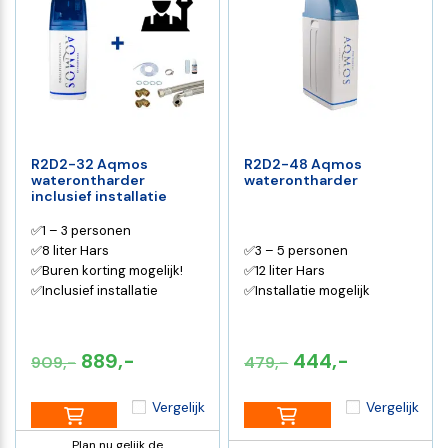
R2D2-32 Aqmos
R2D2-48 Aqmos
waterontharder
waterontharder
inclusief installatie
✅1 – 3 personen
✅8 liter Hars
✅3 – 5 personen
✅Buren korting mogelijk!
✅12 liter Hars
✅Inclusief installatie
✅Installatie mogelijk
Oorspronkelijke
Huidige
Oorspronkelijke
Huidige
889,-
444,-
909,-
479,-
prijs
prijs
prijs
prijs
Vergelijk
Vergelijk
was:
is:
was:
is:
€909,-.
€889,-.
€479,-.
€444,-.
Plan nu gelijk de