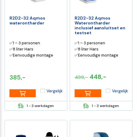
R2D2-32 Aqmos
R2D2-32 Aqmos
waterontharder
Waterontharder
inclusief aansluitset en
testset
✅1 – 3 personen
✅1 – 3 personen
✅8 liter Hars
✅8 liter Hars
✅Eenvoudige montage
✅Eenvoudige montage
Oorspronkelijke
Huidige
448,-
385,-
499,-
prijs
prijs
Vergelijk
Vergelijk
was:
is:
€499,-.
€448,-.
1 - 3 werkdagen
1 - 3 werkdagen