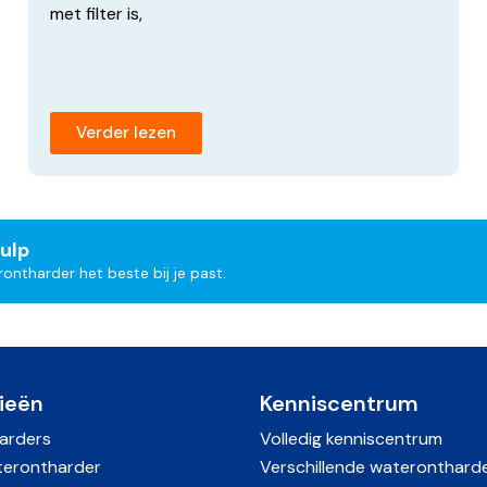
met filter is,
d water en mogelijke
 automatisch terug naar de
Verder lezen
 plus
ulp
slag, beschermt apparaten
ntharder het beste bij je past.
en quookers. Zacht water is
aren op schoonmaak- en
ieën
Kenniscentrum
arders
Volledig kenniscentrum
erontharder
Verschillende wateronthard