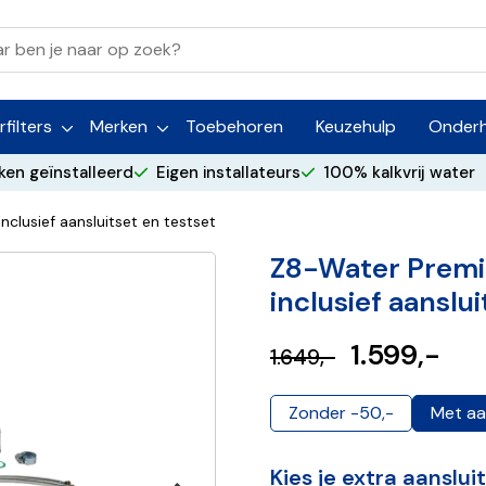
filters
Merken
Toebehoren
Keuzehulp
Onder
ken geïnstalleerd
Eigen installateurs
100% kalkvrij water
clusief aansluitset en testset
Z8-Water Premi
inclusief aanslu
1.599,-
1.649,-
Zonder -50,-
Met aa
Kies je extra aanslu