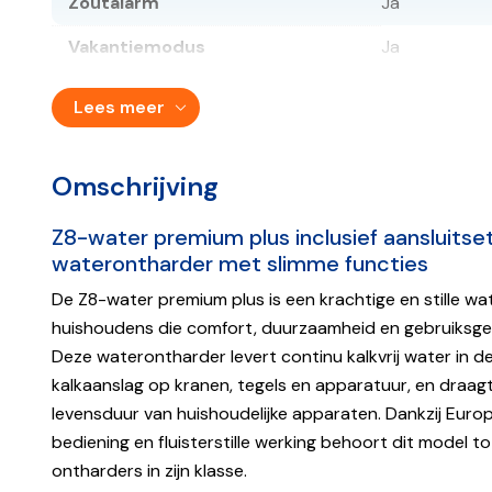
Zoutalarm
Ja
Vakantiemodus
Ja
Bypass
Ja
Lees meer
Uitvoering
Duo Wateron
Type
Simplex
Omschrijving
Werking
Elektrisch
Z8-water premium plus inclusief aansluitset 
waterontharder met slimme functies
Resthardheid water instelbaar
Ja
De Z8-water premium plus is een krachtige en stille w
Waterverbruik tijdens
50 liter
huishoudens die comfort, duurzaamheid en gebruiksge
regeneratie
Deze waterontharder levert continu kalkvrij water in d
Water beschikbaar tijdens
Ja (hard wate
kalkaanslag op kranen, tegels en apparatuur, en draagt
regeneratie
levensduur van huishoudelijke apparaten. Dankzij Euro
Onthardingscapaciteit tot
3.000 liter
bediening en fluisterstille werking behoort dit model
regeneratie
ontharders in zijn klasse.
Onthardingscapaciteit per uur /
2.200 liter per