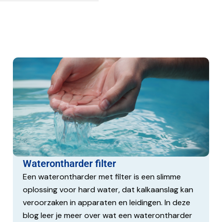
nctioneren van je
niveau en onderhoudsstatus
h een melding wanneer het
Waterontharder filter
Een waterontharder met filter is een slimme
oplossing voor hard water, dat kalkaanslag kan
at je los kunt koppelen en
veroorzaken in apparaten en leidingen. In deze
 monitor de ontharder waar
blog leer je meer over wat een waterontharder