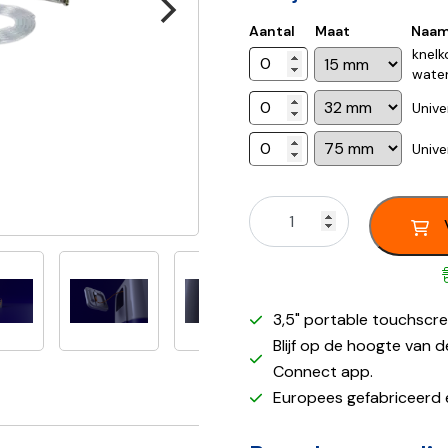
Aantal
Maat
Naa
knelk
water
Unive
Unive
3,5" portable touchscr
Blijf op de hoogte van
Connect app.
Europees gefabriceerd