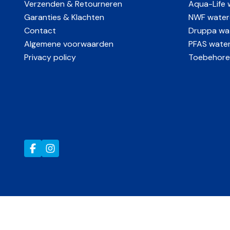
Verzenden & Retourneren
Aqua-Life 
Bediening
3,5″ portab
Garanties & Klachten
NWF water
Contact
Druppa wat
Zoutmelder
Geïntegreerd
Algemene voorwaarden
PFAS waterf
Privacy policy
Toebehore
Automatisch
Vakantiestand
activeren
Geluid bij regeneratie
Stille werkin
Herkomst
Gemaakt in
Doorstroomcapaciteit
2.200 liter/
Harsinhoud
10 liter
Stroomverbruik
ca. 15 kWh/j
Geluid bij regeneratie
39 dB