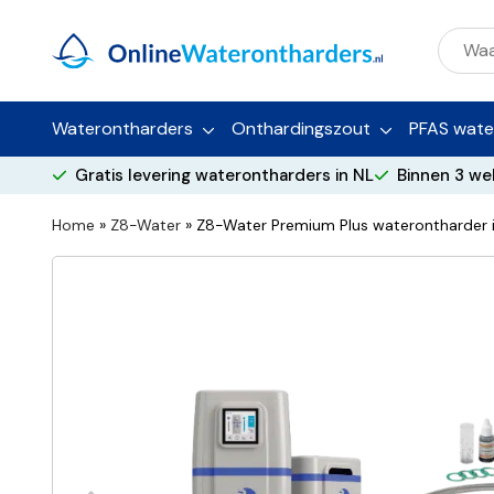
Waterontharders
Onthardingszout
PFAS water
Gratis levering waterontharders in NL
Binnen 3 we
Home
»
Z8-Water
»
Z8-Water Premium Plus waterontharder in