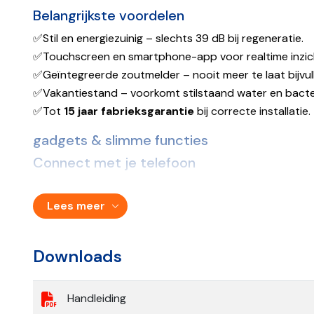
Belangrijkste voordelen
per minuut
minuut
✅Stil en energiezuinig – slechts 39 dB bij regeneratie.
Zoutverbruik per regeneratie
1.20 kilogram
✅Touchscreen en smartphone-app voor realtime inzich
Tijdgestuurd
Ja
✅Geïntegreerde zoutmelder – nooit meer te laat bijvul
✅Vakantiestand – voorkomt stilstaand water en bacte
Volumegestuurd
Ja
✅Tot
15 jaar fabrieksgarantie
bij correcte installatie.
Uitgesteld volumegestuurd
Ja
gadgets & slimme functies
Aansluitmaat
3/4''
Connect met je telefoon
Afmeting zoutreservoir
25 x 25 x 41 
Lees meer
Inbouwmaat incl. stuurklep
25 x 31 x 57 
15 jaar op me
Fabrieksgarantie
Downloads
onderhoudsc
Stuurklep voorzien van
Kunststoffen 
Handleiding
Type Hars
Monodisperse