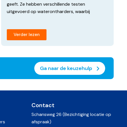
geeft. Ze hebben verschillende testen
uitgevoerd op waterontharders, waarbij
Verder lezen
Ga naar de keuzehulp
Contact
Schansweg 26 (Bezichtiging locatie op
ers
afspraak)