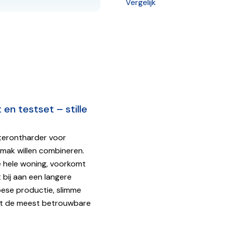
Vergelijk
tharder
en testset – stille
aterontharder voor
mak willen combineren.
e hele woning, voorkomt
r)
 bij aan een langere
pese productie, slimme
 tot de meest betrouwbare
 uur / 36,67 liter per