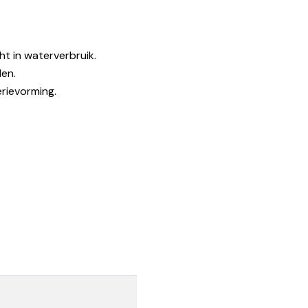
t in waterverbruik.
len.
rievorming.
cm (LxBxH)
cm (LxBxH)
chanische onderdelen, mits
ontract aanwezig
pistons
 hars