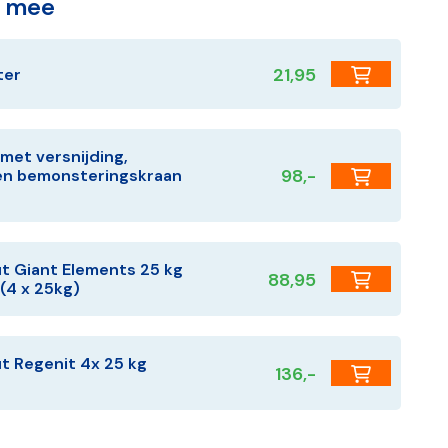
g mee
21,95
ter
met versnijding,
98,-
en bemonsteringskraan
t Giant Elements 25 kg
88,95
(4 x 25kg)
t Regenit 4x 25 kg
136,-