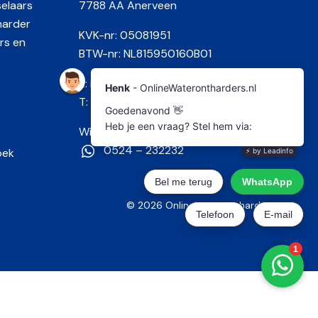
selaars
7788 AA Anerveen
harder
KVK-nr: 05081951
rs en
BTW-nr: NL815950160B01
s
E:
info@onlinewaterontharders.nl
T:
0524 – 232232
Wij hebben ook WhatsApp!
0524 – 232232
oek
© 2026 OnlineWaterontharders.nl