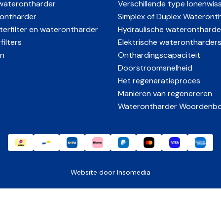
waterontharder
Verschillende type Ionenwis
le touchscreen + app
ontharder
Simplex of Duplex Wateront
erfilter en waterontharder
Hydraulische waterontharde
 (melding bij laag niveau)
ilters
Elektrische waterontharder
n
Onthardingscapaciteit
 / handmatig te
Doorstroomsnelheid
Het regeneratieproces
g
Manieren van regenereren
Waterontharder Woordenb
 Europa
uur
Website door
Insomedia
aar