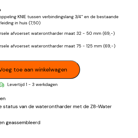
m
oppeling KNIE tussen verbindingslang 3/4" en de bestaande
leiding in huis (
7,50
)
rsele afvoerset waterontharder maat 32 - 50 mm (
69,-
)
rsele afvoerset waterontharder maat 75 - 125 mm (
69,-
)
Voeg toe aan winkelwagen
Levertijd 1 - 3 werkdagen
een
 de status van de waterontharder met de Z8-Water
 en geassembleerd