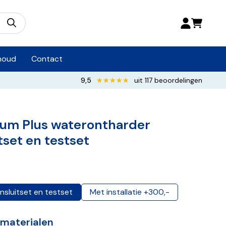
houd
Contact
9,5
★★★★★
★★★★★
uit 117 beoordelingen
um Plus waterontharder
itset en testset
nsluitset en testset
Met installatie +300,-
itmaterialen