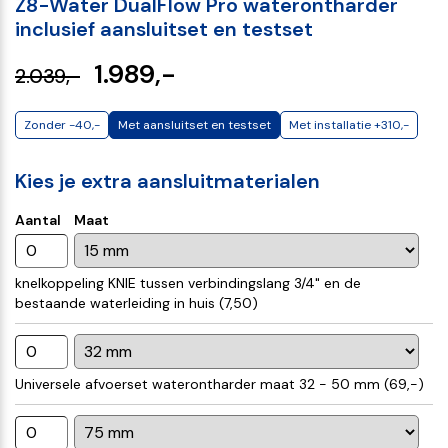
Z8-Water DualFlow Pro waterontharder
inclusief aansluitset en testset
1.989,-
2.039,-
Zonder -40,-
Met aansluitset en testset
Met installatie +310,-
Kies je extra aansluitmaterialen
Aantal
Maat
knelkoppeling KNIE tussen verbindingslang 3/4" en de
bestaande waterleiding in huis (
7,50
)
Universele afvoerset waterontharder maat 32 - 50 mm (
69,-
)