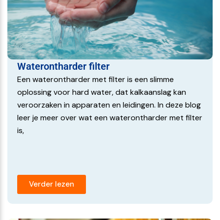
Inhoud van dit set:
Z8-Water Premium Plus waterontharder
Aansluitset bestaande uit:
Flexibele 2x flexibele aansluitslang 3/4″
Pakkingen voor aansluitslang
Waterontharder filter
Slangklem
Een waterontharder met filter is een slimme
Afvoerslang
oplossing voor hard water, dat kalkaanslag kan
Testset voor meten waterhardheid
veroorzaken in apparaten en leidingen. In deze blog
Optioneel te kiezen tijdens de bestelling:
leer je meer over wat een waterontharder met filter
Water aansluiting van flexibele
is,
slang 3/4″ naar waterleiding
Universele afvoerset
Bekijk ook onze
andere waterontharders
of lees meer
over de
z8-water serie
.
Verder lezen