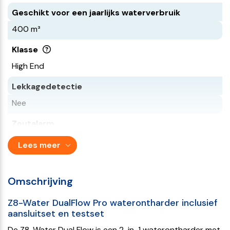
Geschikt voor een jaarlijks waterverbruik
400 m³
Klasse
High End
Lekkagedetectie
Nee
Zoutalarm
Nee
Lees meer
Vakantiemodus
Nee
Omschrijving
Bypass
Z8-Water DualFlow Pro waterontharder inclusief
aansluitset en testset
Ja
De Z8-Water Dual Flow is een 2-in-1 waterontharder met