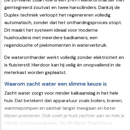
Uitvoering
geïntegreerd zoutvat en twee harscilinders. Dankzij de
Duo Waterontharder
Duplex techniek verloopt het regenereren volledig
automatisch, zonder dat het onthardingsproces stopt.
Type
Dit maakt het systeem ideaal voor moderne
Duplex
huishoudens met meerdere badkamers, een
Werking
regendouche of piekmomenten in waterverbruik.
Hydraulisch (waterdruk)
De waterontharder werkt volledig zonder elektriciteit en
is fluisterstil. Hierdoor kan hij veilig én onopvallend in de
Resthardheid water instelbaar
meterkast worden geplaatst.
Nee
Waarom zacht water een slimme keuze is
Waterverbruik tijdens regeneratie
Zacht water zorgt voor minder kalkaanslag in het hele
23 liter
huis. Dat betekent dat apparatuur zoals boilers, kranen,
Water beschikbaar tijdens regeneratie
warmtepompen en sanitair langer meegaan en beter
blijven presteren. Ook voelt je huid zachter aan en heb je
Ja, zacht water
minder schoonmaakwerk. De Z8-Water Dual Flow is
Onthardingscapaciteit tot regeneratie