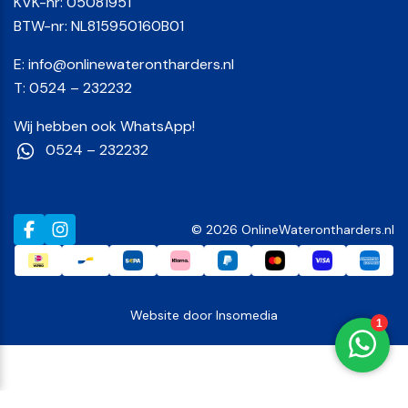
KVK-nr: 05081951
BTW-nr: NL815950160B01
E:
info@onlinewaterontharders.nl
T:
0524 – 232232
Wij hebben ook WhatsApp!
0524 – 232232
© 2026 OnlineWaterontharders.nl
Website door
Insomedia