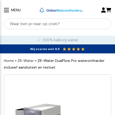
MENU
100% kalkvrij water
Wij scoren een 9,5
Home
»
Z8-Water
»
Z8-Water DualFlow Pro waterontharder
inclusief aansluitset en testset