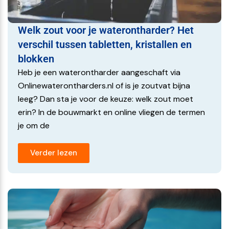
3/4''
Gegarandeerde kwaliteit
Bij Z8-Water profiteer je van uitstekende
Inbouwmaat incl. stuurklep
Welk zout voor je waterontharder? Het
garantievoorwaarden:
46 x 21 x 49 cm (LxBxH)
verschil tussen tabletten, kristallen en
✅ 5 jaar volledige garantie (incl. uren, onderdelen en
blokken
Fabrieksgarantie
voorrijkosten)
Heb je een waterontharder aangeschaft via
✅ 15 jaar garantie op niet-bewegende onderdelen
15 jaar op mechanische onderdelen, mits
Onlinewaterontharders.nl of is je zoutvat bijna
onderhoudscontract aanwezig
leeg? Dan sta je voor de keuze: welk zout moet
Met optionele jaarlijkse servicebeurten blijft de
Stuurklep voorzien van
erin? In de bouwmarkt en online vliegen de termen
waterontharder in optimale conditie.
je om de
Kunststoffen pistons
Waarom kiezen voor de Z8-Water DualFlow Pro?
Type Hars
✅ Altijd een constante zachte waterkwaliteit
Verder lezen
✅ Geen elektrische aansluiting nodig
Monodisperse hars
✅ Compact, stil en onderhoudsvriendelijk
✅ Betrouwbare techniek met langdurige garanties
✅ Perfect voor moderne gezinnen met een hoog
comfortniveau