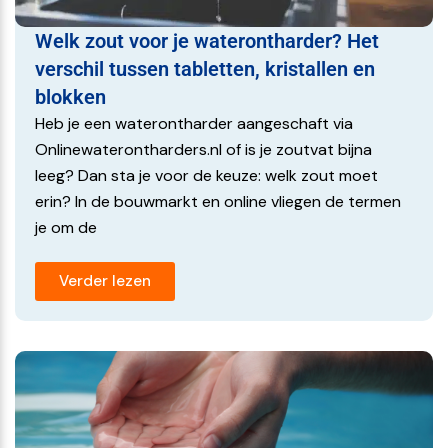
voorkomt dat rioollucht of terugstromend water de
waterontharder bereikt. De bekersifon zorgt voor een
Welk zout voor je waterontharder? Het
waterslot in de afvoer. Het aanboorzadel maakt het
verschil tussen tabletten, kristallen en
mogelijk om een aftakking te maken op de bestaande
blokken
rioolbuis zonder deze door te zagen. Zie overzicht
Heb je een waterontharder aangeschaft via
hieronder:
Onlinewaterontharders.nl of is je zoutvat bijna
Luchtscheider
leeg? Dan sta je voor de keuze: welk zout moet
Bekersifon
erin? In de bouwmarkt en online vliegen de termen
Aanboorzadel
je om de
Verloop tussen aanboorzadel en bekersifon
Slangklem voor op de luchtafscheider
Verder lezen
Wie een waterontharder bestelt inclusief installatie heeft
deze set niet nodig. De monteurs nemen alle benodigde
materialen mee.