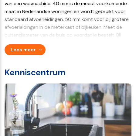
van een wasmachine. 40 mm is de meest voorkomende
maat in Nederlandse woningen en wordt gebruikt voor
standaard afvoerleidingen. 50 mm komt voor bij grotere
afvoerleidingen in de meterkast of bijkeuken. Meet de
buitendiameter van de buis op voordat je bestelt. Bij
twijfel is contact opnemen met
Lees meer
OnlineWaterontharders.nl de snelste manier om de juiste
keuze te maken.
Kenniscentrum
Voor woningen met een rioolbuis van 75 mm of groter is
er een aparte afvoerset, namelijk de
afvoerset van
75mm – 125mm
.
Inhoud van de set
De set bestaat uit een luchtscheider, een bekersifon, een
aanboorzadel, een verloop tussen het aanboorzadel en
de bekersifon en een slangklem. De luchtscheider