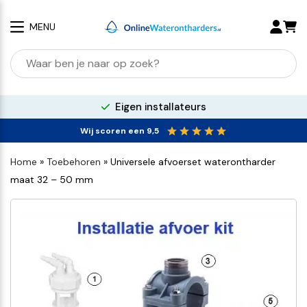
MENU
100% kalkvrij water
Wij scoren een 9,5
Home
»
Toebehoren
»
Universele afvoerset waterontharder
maat 32 – 50 mm