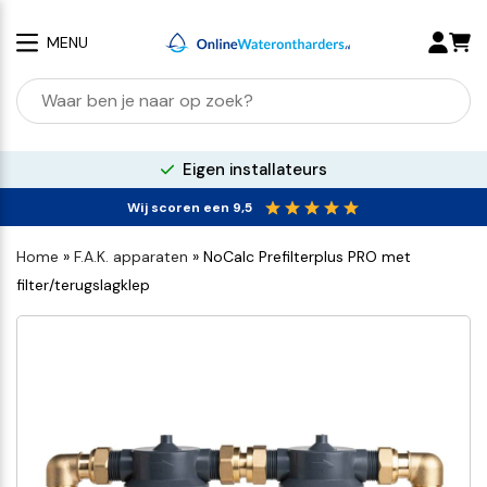
MENU
100% kalkvrij water
Wij scoren een 9,5
Home
»
F.A.K. apparaten
»
NoCalc Prefilterplus PRO met
filter/terugslagklep