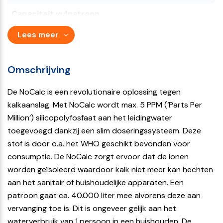
Capaciteit vulpatroon
ca. 40.000 liter
Lees meer
Maximale doorstroomsnelheid
3.000 liter per uur en 50 liter per minuut
Omschrijving
Elektra aansluiting noodzakelijk
De NoCalc is een revolutionaire oplossing tegen
Nee
kalkaanslag. Met NoCalc wordt max. 5 PPM (‘Parts Per
Million’) silicopolyfosfaat aan het leidingwater
Fabrieksgarantie
toegevoegd dankzij een slim doseringssysteem. Deze
Levenslang
stof is door o.a. het WHO geschikt bevonden voor
consumptie. De NoCalc zorgt ervoor dat de ionen
worden geïsoleerd waardoor kalk niet meer kan hechten
aan het sanitair of huishoudelijke apparaten. Een
patroon gaat ca. 40.000 liter mee alvorens deze aan
vervanging toe is. Dit is ongeveer gelijk aan het
waterverbruik van 1 persoon in een huishouden. De