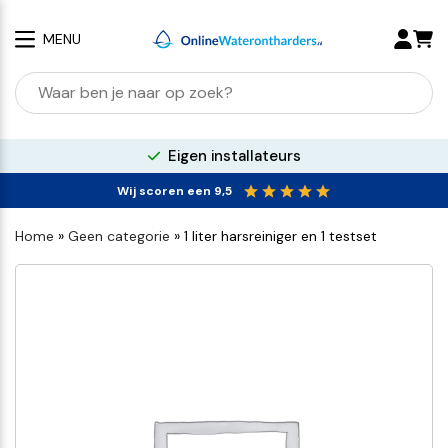
MENU
100% kalkvrij water
Wij scoren een 9,5
Home
»
Geen categorie
»
1 liter harsreiniger en 1 testset