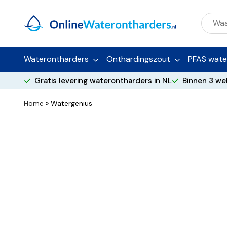
Waterontharders
Onthardingszout
PFAS water
Gratis levering waterontharders in NL
Binnen 3 we
Home
»
Watergenius