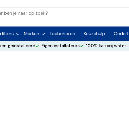
filters
Merken
Toebehoren
Keuzehulp
Onder
ken geïnstalleerd
Eigen installateurs
100% kalkvrij water