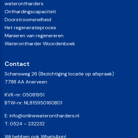
waterontharders
Onthardingscapaciteit
Doorstroomsnelheid
Het regeneratieproces
Manieren van regenereren
Waterontharder Woordenboek
Contact
Schansweg 26 (Bezichtiging locatie op afspraak)
7788 AA Anerveen
KVK-nr: 05081951
BTW-nr: NL815950160B01
E:
info@onlinewaterontharders.nl
T:
0524 – 232232
Wij hebben ook WhatsApp!