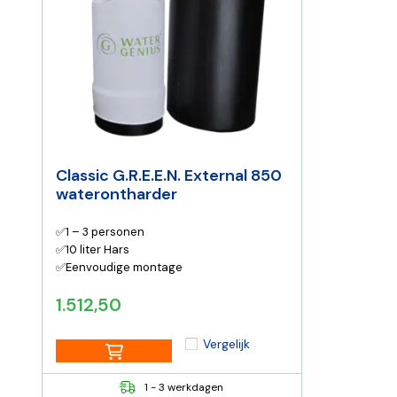
Classic G.R.E.E.N. External 850
waterontharder
✅1 – 3 personen
✅10 liter Hars
✅Eenvoudige montage
1.512,50
Vergelijk
1 - 3 werkdagen