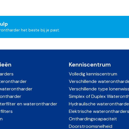
ulp
ntharder het beste bij je past.
ieën
Kenniscentrum
arders
Volledig kenniscentrum
erontharder
Verschillende wateronthard
waterontharder
Verschillende type Ionenwis
ontharder
Simplex of Duplex Wateront
erfilter en waterontharder
Hydraulische waterontharde
ilters
Elektrische waterontharder
n
Onthardingscapaciteit
Doorstroomsnelheid