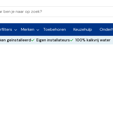
n
filters
Merken
Toebehoren
Keuzehulp
Onder
ken geïnstalleerd
Eigen installateurs
100% kalkvrij water