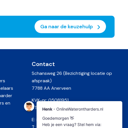
Ga naar de keuzehulp
Contact
Schansweg 26 (Bezichtiging locatie op
ers
afspraak)
selaars
7788 AA Anerveen
harder
KVK-nr: 05081951
rs en
BTW-nr: NL815950160B01
s
E:
info@onlinewaterontharders.nl
T:
0524 – 232232