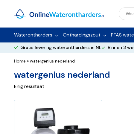
Zoeke
naar:
Waterontharders
Onthardingszout
PFAS water
Gratis levering waterontharders in NL
Binnen 3 we
Home
»
watergenius nederland
watergenius nederland
Enig resultaat