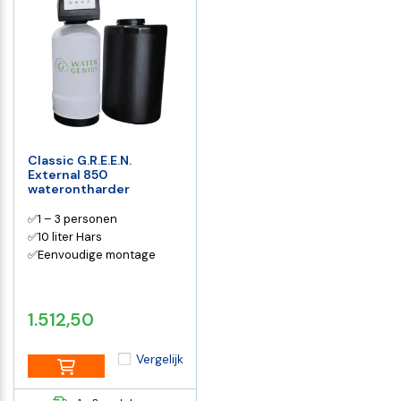
Classic G.R.E.E.N.
External 850
waterontharder
✅1 – 3 personen
✅10 liter Hars
✅Eenvoudige montage
1.512,50
Vergelijk