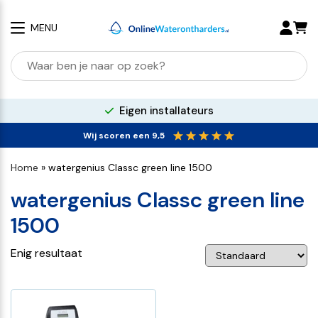
MENU
Zoeken
naar:
Eigen installateurs
Wij scoren een 9,5
Home
»
watergenius Classc green line 1500
watergenius Classc green line
1500
Enig resultaat