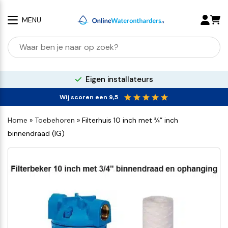
MENU
100% kalkvrij water
Wij scoren een 9,5
Home
»
Toebehoren
»
Filterhuis 10 inch met ¾” inch
binnendraad (IG)