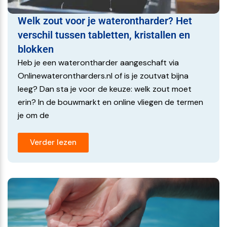
helderder water.
Welk zout voor je waterontharder? Het
Filterhuis 10 inch verbetering van Waterkwaliteit
verschil tussen tabletten, kristallen en
Door gebruik te maken van gewikkelde of actieve
blokken
koolstoffilters (dieptefilters) in de filterbeker, worden
Heb je een waterontharder aangeschaft via
onzuiverheden en verontreinigingen effectief uit het
Onlinewaterontharders.nl of is je zoutvat bijna
water gefilterd. Dit zorgt niet alleen voor beter smakend
leeg? Dan sta je voor de keuze: welk zout moet
en geurloos water, maar draagt ook bij aan een
erin? In de bouwmarkt en online vliegen de termen
gezonder leefmilieu. Schoon water is essentieel voor uw
je om de
welzijn, en een filterbeker helpt dit te waarborgen.
Bescherming van Huishoudelijke Apparaten
Verder lezen
Een filterbeker speelt een belangrijke rol in het
beschermen van uw huishoudelijke apparaten. Door het
water te zuiveren en sedimenten te verwijderen,
vermindert de opbouw van kalk en roest in apparaten
zoals wasmachines, vaatwassers en boilers. Dit verlengt