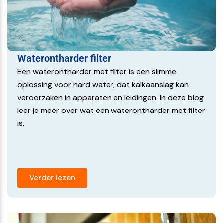
de levensduur van deze apparaten en zorgt ervoor dat
ze efficiënter werken, wat u op de lange termijn geld kan
besparen.
Gezondheid en Veiligheid
Waterontharder filter
Het drinken van schoon, gefilterd water is cruciaal voor
Een waterontharder met filter is een slimme
uw gezondheid. Een filterbeker helpt bij het verwijderen
oplossing voor hard water, dat kalkaanslag kan
van schadelijke deeltjes en chemische verontreinigingen,
veroorzaken in apparaten en leidingen. In deze blog
waardoor het risico op gezondheidsproblemen door
leer je meer over wat een waterontharder met filter
vervuild water wordt verminderd. Dit draagt bij aan de
is,
algehele veiligheid en welzijn van u en uw gezin.
Kostenbesparing met een filterhuis 10 inch
Naast de gezondheidsvoordelen en de bescherming van
Verder lezen
uw apparaten, kan een filterbeker ook aanzienlijke
kostenbesparingen opleveren. Door de levensduur van
uw huishoudelijke apparaten te verlengen en de