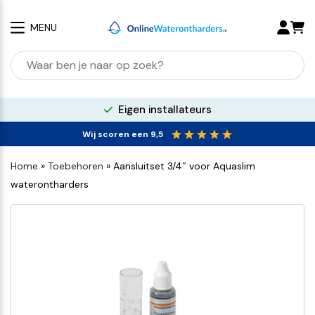
MENU
100% kalkvrij water
Wij scoren een 9,5
Home
»
Toebehoren
»
Aansluitset 3/4″ voor Aquaslim
waterontharders